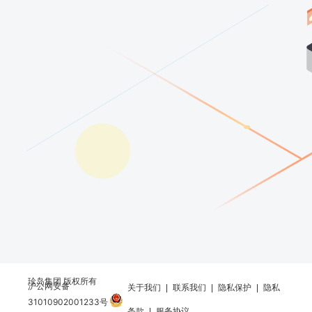
珍岛集团 版权所有
沪公网安备
关于我们
联系我们
隐私保护
隐私
31010902001233号
条款
服务协议